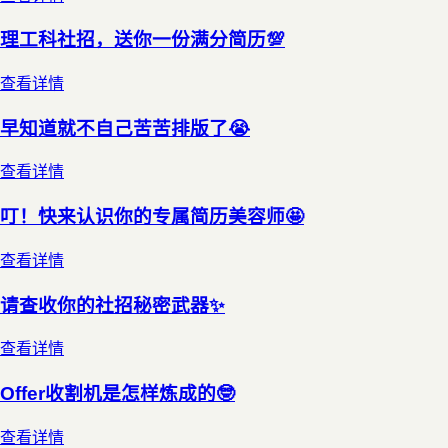
理工科社招，送你一份满分简历💯
查看详情
早知道就不自己苦苦排版了😭
查看详情
叮！快来认识你的专属简历美容师🤩
查看详情
请查收你的社招秘密武器✨
查看详情
Offer收割机是怎样炼成的🤓
查看详情