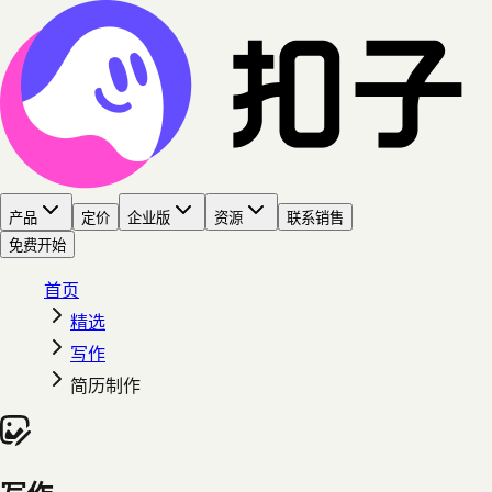
产品
定价
企业版
资源
联系销售
免费开始
首页
精选
写作
简历制作