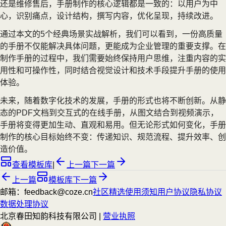
还是维修售后，手册制作的核心逻辑都是一致的：以用户为中
心，识别痛点，设计结构，撰写内容，优化呈现，持续改进。
通过本文的5个经典场景实战解析，我们可以看到，一份高质量
的手册不仅能解决具体问题，更能成为企业管理的重要支撑。在
制作手册的过程中，我们需要始终保持用户思维，注重内容的实
用性和可操作性，同时结合视觉设计和技术手段提升手册的使用
体验。
未来，随着数字化技术的发展，手册的形式也将不断创新。从静
态的PDF文档到交互式的在线手册，从图文结合到视频演示，
手册将变得更加生动、直观和易用。但无论形式如何变化，手册
制作的核心目标始终不变：传递知识、规范流程、提升效率、创
造价值。
查看模板库
|
上一篇
下一篇
上一篇
模板库
下一篇
邮箱：feedback@coze.cn
社区
精选
使用须知
用户协议
隐私协议
数据处理协议
北京春田知韵科技有限公司 |
营业执照