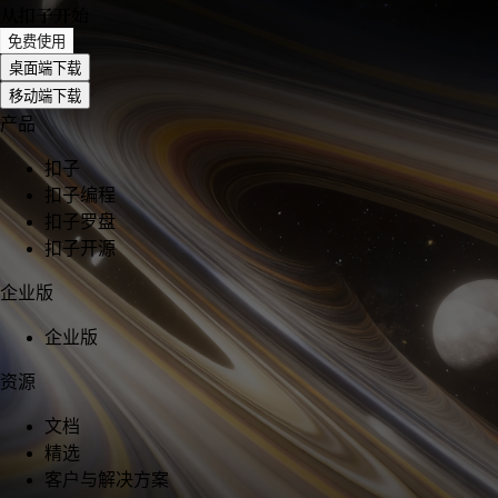
从扣子开始
免费使用
桌面端下载
移动端下载
产品
扣子
扣子编程
扣子罗盘
扣子开源
企业版
企业版
资源
文档
精选
客户与解决方案