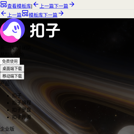
查看模板库
|
上一篇
下一篇
上一篇
模板库
下一篇
新一代 AI 团队
，
从扣子开始
免费使用
桌面端下载
移动端下载
产品
扣子
扣子编程
扣子罗盘
扣子开源
企业版