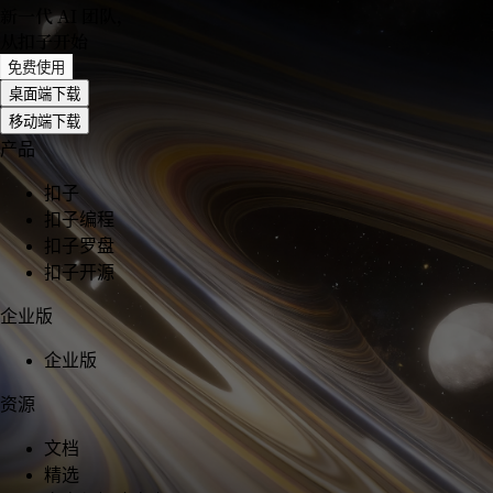
新一代 AI 团队
，
从扣子开始
免费使用
桌面端下载
移动端下载
产品
扣子
扣子编程
扣子罗盘
扣子开源
企业版
企业版
资源
文档
精选