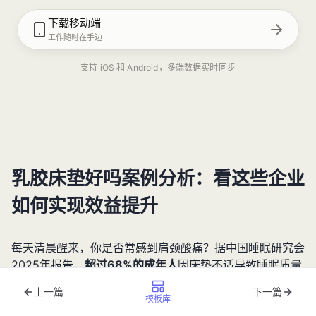
下载移动端
工作随时在手边
支持 iOS 和 Android，多端数据实时同步
乳胶床垫好吗案例分析：看这些企业
如何实现效益提升
每天清晨醒来，你是否常感到肩颈酸痛？据中国睡眠研究会
2025年报告，
超过68%的成年人
因床垫不适导致睡眠质量
下降。面对市场上琳琅满目的寝具产品，消费者不禁会问：
上一篇
下一篇
乳胶床垫好吗
？本文将通过2025年最新行业数据与头部企
模板库
业案例，从产品性能、市场趋势到商业实践，全面解析乳胶