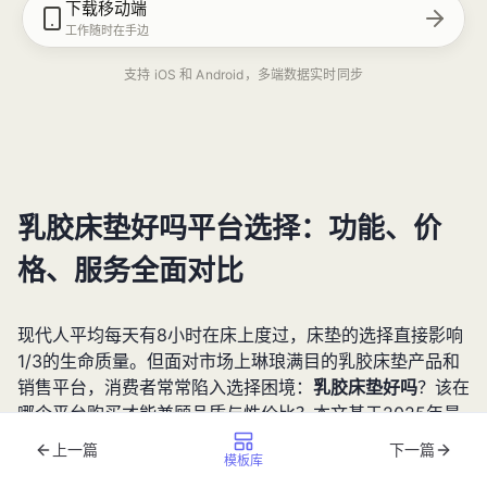
下载移动端
工作随时在手边
支持 iOS 和 Android，多端数据实时同步
乳胶床垫好吗平台选择：功能、价
格、服务全面对比
现代人平均每天有8小时在床上度过，床垫的选择直接影响
1/3的生命质量。但面对市场上琳琅满目的乳胶床垫产品和
销售平台，消费者常常陷入选择困境：
乳胶床垫好吗
？该在
哪个平台购买才能兼顾品质与性价比？本文基于2025年最
新市场数据，从功能特性、价格体系、服务保障三大维度，
上一篇
下一篇
模板库
为你深度解析主流购买平台的优劣势，助你做出明智决策。