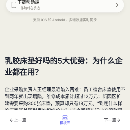
下载移动端
工作随时在手边
支持 iOS 和 Android，多端数据实时同步
乳胶床垫好吗的5大优势：为什么企
业都在用？
企业采购负责人王经理最近陷入两难：员工宿舍床垫使用不
到两年就出现塌陷，维修成本累计超过12万元；新园区扩
建需要采购300张床垫，预算却只有18万元。"到底什么样
的床垫能兼顾耐用性和性价比？"这个问题在行业交流群里
引发热议，80%的回复都提到了同一个答案——乳胶床
上一篇
下一篇
模板库
垫。
乳胶床垫好吗
？这个曾经只在高端家居卖场出现的产