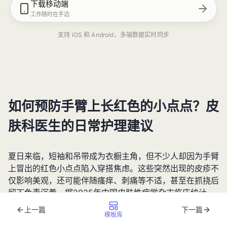
下载移动端
工作随时在手边
支持 iOS 和 Android，多端数据实时同步
如何预防手臂上长红色的小点点？皮
肤科医生的日常护理建议
夏日来临，短袖和吊带成为衣橱主角，但不少人却因为手臂
上冒出的红色小点点陷入穿搭焦虑。这些突然出现的皮疹不
仅影响美观，还可能伴随瘙痒、刺痛等不适，甚至在抓挠后
留下色素沉着。据2025年中国皮肤性病学杂志临床统计，
手臂上长红色的小点点
已成为门诊第三大常见皮肤问题，尤
上一篇
下一篇
模板库
其在18-35岁人群中发病率较去年上升12%。本文将结合最