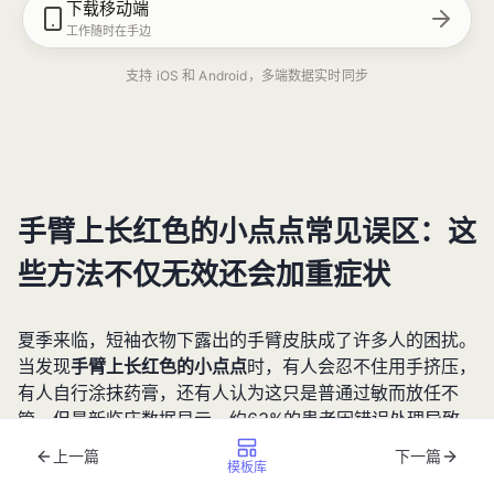
下载移动端
工作随时在手边
支持 iOS 和 Android，多端数据实时同步
手臂上长红色的小点点常见误区：这
些方法不仅无效还会加重症状
夏季来临，短袖衣物下露出的手臂皮肤成了许多人的困扰。
当发现
手臂上长红色的小点点
时，有人会忍不住用手挤压，
有人自行涂抹药膏，还有人认为这只是普通过敏而放任不
管。但最新临床数据显示，约63%的患者因错误处理导致
症状加重，其中22%出现感染扩散或色素沉着。本文将通
上一篇
下一篇
模板库
过皮肤科医生的临床案例，拆解关于手臂红点的五大认知误