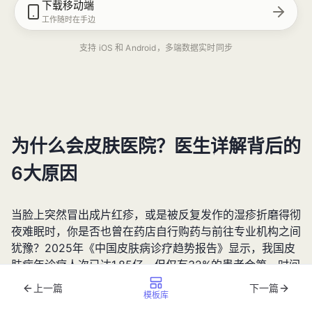
下载移动端
工作随时在手边
支持 iOS 和 Android，多端数据实时同步
为什么会皮肤医院？医生详解背后的
6大原因
当脸上突然冒出成片红疹，或是被反复发作的湿疹折磨得彻
夜难眠时，你是否也曾在药店自行购药与前往专业机构之间
犹豫？2025年《中国皮肤病诊疗趋势报告》显示，我国皮
肤病年诊疗人次已达1.85亿，但仅有32%的患者会第一时间
选择皮肤医院就诊。这种"小病拖成大病"的现象背后，隐藏
上一篇
下一篇
模板库
着大众对皮肤健康认知的普遍误区。本文将通过皮肤科医生