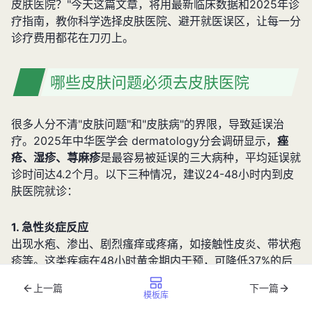
皮肤医院？"今天这篇文章，将用最新临床数据和2025年诊
疗指南，教你科学选择皮肤医院、避开就医误区，让每一分
诊疗费用都花在刀刃上。
哪些皮肤问题必须去皮肤医院
很多人分不清"皮肤问题"和"皮肤病"的界限，导致延误治
疗。2025年中华医学会 dermatology分会调研显示，
痤
疮、湿疹、荨麻疹
是最容易被延误的三大病种，平均延误就
诊时间达4.2个月。以下三种情况，建议24-48小时内到皮
肤医院就诊：
1. 急性炎症反应
出现水疱、渗出、剧烈瘙痒或疼痛，如接触性皮炎、带状疱
疹等。这类疾病在48小时黄金期内干预，可降低37%的后
遗症风险。去年接诊的张女士，因使用网红面膜导致面部化
上一篇
下一篇
学灼伤，自行涂抹芦荟胶3天后出现脓疱，最终在皮肤医院
模板库
通过
308nm准分子光疗
才控制炎症。