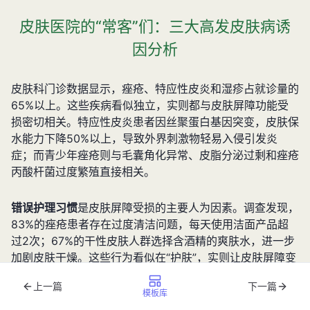
皮肤医院的“常客”们：三大高发皮肤病诱
因分析
皮肤科门诊数据显示，痤疮、特应性皮炎和湿疹占就诊量的
65%以上。这些疾病看似独立，实则都与皮肤屏障功能受
损密切相关。特应性皮炎患者因丝聚蛋白基因突变，皮肤保
水能力下降50%以上，导致外界刺激物轻易入侵引发炎
症；而青少年痤疮则与毛囊角化异常、皮脂分泌过剩和痤疮
丙酸杆菌过度繁殖直接相关。
错误护理习惯
是皮肤屏障受损的主要人为因素。调查发现，
83%的痤疮患者存在过度清洁问题，每天使用洁面产品超
过2次；67%的干性皮肤人群选择含酒精的爽肤水，进一步
加剧皮肤干燥。这些行为看似在“护肤”，实则让皮肤屏障变
得脆弱，最终不得不求助于皮肤医院。
上一篇
下一篇
模板库