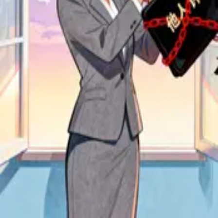
播客
热点转播客
链接转播客
脚本转播客
非暴力沟通四步法，破解沟通困境
贞观之治：解码盛世的基因密码
陈可辛《酱园弄》深度解析
孙少平：平凡人的奋斗史诗
用课题分离解锁职场自由