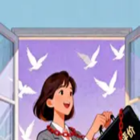
产品
定价
企业版
资源
联系销售
免费开始
首页
精选
播客
脚本转播客