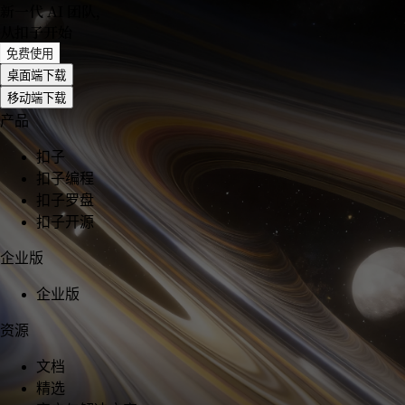
新一代 AI 团队
，
从扣子开始
免费使用
桌面端下载
移动端下载
产品
扣子
扣子编程
扣子罗盘
扣子开源
企业版
企业版
资源
文档
精选