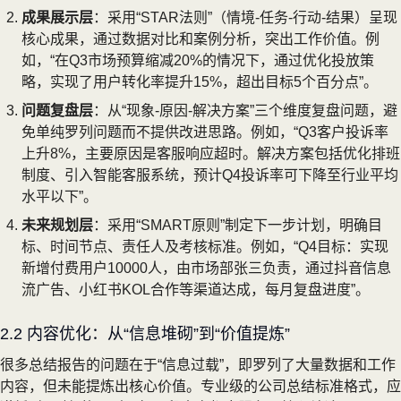
成果展示层
：采用“STAR法则”（情境-任务-行动-结果）呈现
核心成果，通过数据对比和案例分析，突出工作价值。例
如，“在Q3市场预算缩减20%的情况下，通过优化投放策
略，实现了用户转化率提升15%，超出目标5个百分点”。
问题复盘层
：从“现象-原因-解决方案”三个维度复盘问题，避
免单纯罗列问题而不提供改进思路。例如，“Q3客户投诉率
上升8%，主要原因是客服响应超时。解决方案包括优化排班
制度、引入智能客服系统，预计Q4投诉率可下降至行业平均
水平以下”。
未来规划层
：采用“SMART原则”制定下一步计划，明确目
标、时间节点、责任人及考核标准。例如，“Q4目标：实现
新增付费用户10000人，由市场部张三负责，通过抖音信息
流广告、小红书KOL合作等渠道达成，每月复盘进度”。
2.2 内容优化：从“信息堆砌”到“价值提炼”
很多总结报告的问题在于“信息过载”，即罗列了大量数据和工作
内容，但未能提炼出核心价值。专业级的公司总结标准格式，应