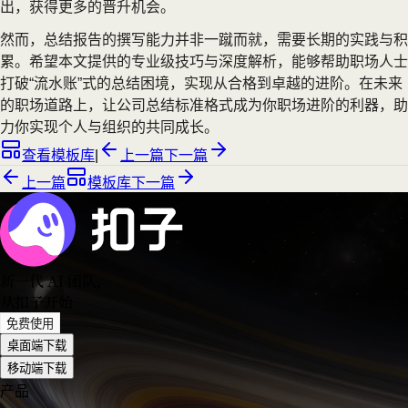
出，获得更多的晋升机会。
然而，总结报告的撰写能力并非一蹴而就，需要长期的实践与积
累。希望本文提供的专业级技巧与深度解析，能够帮助职场人士
打破“流水账”式的总结困境，实现从合格到卓越的进阶。在未来
的职场道路上，让公司总结标准格式成为你职场进阶的利器，助
力你实现个人与组织的共同成长。
查看模板库
|
上一篇
下一篇
上一篇
模板库
下一篇
新一代 AI 团队
，
从扣子开始
免费使用
桌面端下载
移动端下载
产品