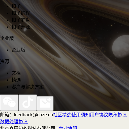
扣子
扣子编程
扣子罗盘
扣子开源
企业版
企业版
资源
文档
精选
客户与解决方案
邮箱：feedback@coze.cn
社区
精选
使用须知
用户协议
隐私协议
数据处理协议
北京春田知韵科技有限公司 |
营业执照