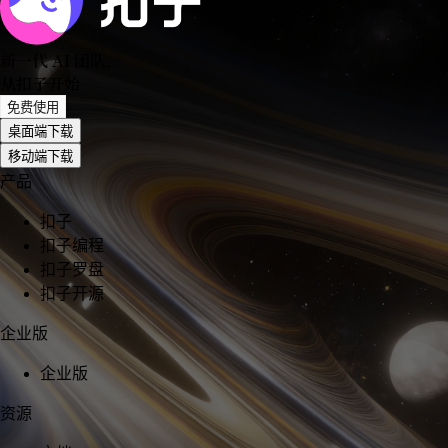
新一代 AI 团队
，
从扣子开始
免费使用
桌面端下载
移动端下载
产品
扣子
扣子编程
扣子罗盘
扣子开源
企业版
企业版
资源