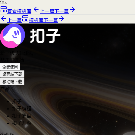
值。
查看模板库
|
上一篇
下一篇
上一篇
模板库
下一篇
新一代 AI 团队
，
从扣子开始
免费使用
桌面端下载
移动端下载
产品
扣子
扣子编程
扣子罗盘
扣子开源