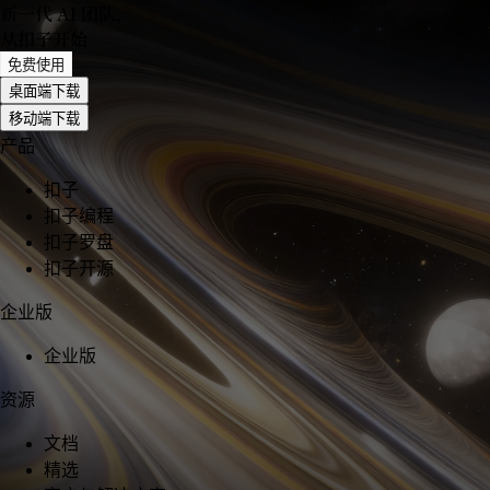
新一代 AI 团队
，
从扣子开始
免费使用
桌面端下载
移动端下载
产品
扣子
扣子编程
扣子罗盘
扣子开源
企业版
企业版
资源
文档
精选