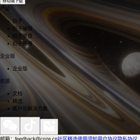
移动端下载
产品
扣子
扣子编程
扣子罗盘
扣子开源
企业版
企业版
资源
文档
精选
客户与解决方案
邮箱：feedback@coze.cn
社区
精选
使用须知
用户协议
隐私协议