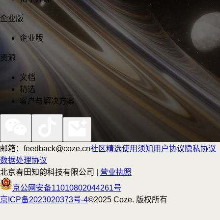
企业版
企业版
资源
文档
精选
客户与解决方案
邮箱：feedback@coze.cn
社区
精选
使用须知
用户协议
隐私协议
数据处理协议
北京春田知韵科技有限公司 |
营业执照
京公网安备11010802044261号
京ICP备2023020373号-4
©2025 Coze. 版权所有