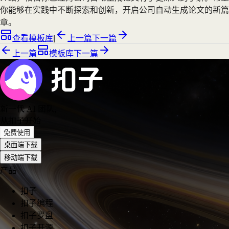
你能够在实践中不断探索和创新，开启公司自动生成论文的新篇
章。
查看模板库
|
上一篇
下一篇
上一篇
模板库
下一篇
新一代 AI 团队
，
从扣子开始
免费使用
桌面端下载
移动端下载
产品
扣子
扣子编程
扣子罗盘
扣子开源