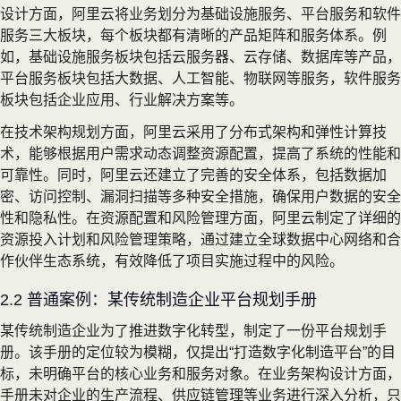
设计方面，阿里云将业务划分为基础设施服务、平台服务和软件
服务三大板块，每个板块都有清晰的产品矩阵和服务体系。例
如，基础设施服务板块包括云服务器、云存储、数据库等产品，
平台服务板块包括大数据、人工智能、物联网等服务，软件服务
板块包括企业应用、行业解决方案等。
在技术架构规划方面，阿里云采用了分布式架构和弹性计算技
术，能够根据用户需求动态调整资源配置，提高了系统的性能和
可靠性。同时，阿里云还建立了完善的安全体系，包括数据加
密、访问控制、漏洞扫描等多种安全措施，确保用户数据的安全
性和隐私性。在资源配置和风险管理方面，阿里云制定了详细的
资源投入计划和风险管理策略，通过建立全球数据中心网络和合
作伙伴生态系统，有效降低了项目实施过程中的风险。
2.2 普通案例：某传统制造企业平台规划手册
某传统制造企业为了推进数字化转型，制定了一份平台规划手
册。该手册的定位较为模糊，仅提出“打造数字化制造平台”的目
标，未明确平台的核心业务和服务对象。在业务架构设计方面，
手册未对企业的生产流程、供应链管理等业务进行深入分析，只