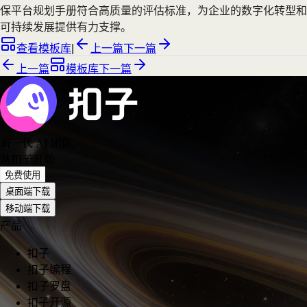
保平台规划手册符合高质量的评估标准，为企业的数字化转型和
可持续发展提供有力支撑。
查看模板库
|
上一篇
下一篇
上一篇
模板库
下一篇
新一代 AI 团队
，
从扣子开始
免费使用
桌面端下载
移动端下载
产品
扣子
扣子编程
扣子罗盘
扣子开源