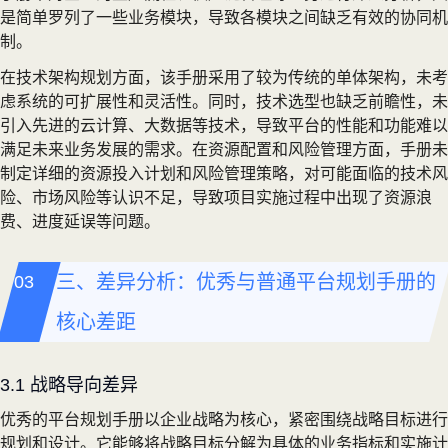
是简单罗列了一些业务模块，导致各模块之间缺乏有效的协同机
制。
在技术架构规划方面，该手册采用了较为传统的单体架构，未考
虑系统的可扩展性和灵活性。同时，技术选型也缺乏前瞻性，未
引入先进的云计算、大数据等技术，导致平台的性能和功能难以
满足未来业务发展的需求。在资源配置和风险管理方面，手册未
制定详细的资源投入计划和风险管理策略，对可能面临的技术风
险、市场风险等认识不足，导致项目实施过程中出现了资源浪
费、进度延误等问题。
三、差异分析：优秀与普通平台规划手册的
核心差距
3.1 战略导向差异
优秀的平台规划手册以企业战略为核心，紧密围绕战略目标进行
规划和设计。它能够将战略目标分解为具体的业务指标和实施计