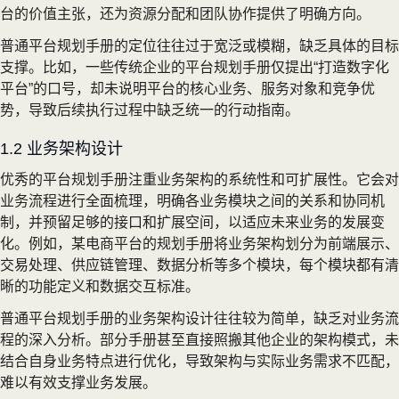
台的价值主张，还为资源分配和团队协作提供了明确方向。
普通平台规划手册的定位往往过于宽泛或模糊，缺乏具体的目标
支撑。比如，一些传统企业的平台规划手册仅提出“打造数字化
平台”的口号，却未说明平台的核心业务、服务对象和竞争优
势，导致后续执行过程中缺乏统一的行动指南。
1.2 业务架构设计
优秀的平台规划手册注重业务架构的系统性和可扩展性。它会对
业务流程进行全面梳理，明确各业务模块之间的关系和协同机
制，并预留足够的接口和扩展空间，以适应未来业务的发展变
化。例如，某电商平台的规划手册将业务架构划分为前端展示、
交易处理、供应链管理、数据分析等多个模块，每个模块都有清
晰的功能定义和数据交互标准。
普通平台规划手册的业务架构设计往往较为简单，缺乏对业务流
程的深入分析。部分手册甚至直接照搬其他企业的架构模式，未
结合自身业务特点进行优化，导致架构与实际业务需求不匹配，
难以有效支撑业务发展。