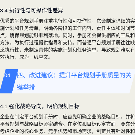
3.4 执行性与可操作性差异
优秀的平台规划手册注重执行性和可操作性，它会制定详细的实
施计划和任务清单，明确各阶段的工作内容、责任主体和时间节
点，确保规划能够顺利落地。同时，手册还会提供相应的工具和
方法，为执行过程提供指导和支持。而普通平台规划手册往往缺
乏执行性，未制定具体的实施计划和任务清单，导致规划难以有
效执行，成为一纸空文。
四、改进建议：提升平台规划手册质量的关
键举措
4.1 强化战略导向，明确规划目标
企业在制定平台规划手册时，应首先明确企业的战略目标，并将
平台规划与战略目标紧密结合。在定位和目标设定方面，要充分
考虑企业的核心业务、竞争优势和市场需求，制定具有针对性和