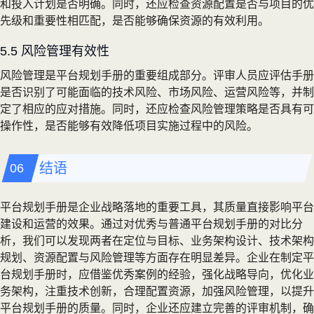
和投入计划是否明确。同时，还应检查资源配置是否与项目的优
先级和重要性相匹配，是否能够确保资源的有效利用。
5.5 风险管理有效性
风险管理是平台规划手册的重要组成部分。评审人员应评估手册
是否识别了可能面临的技术风险、市场风险、运营风险等，并制
定了相应的应对措施。同时，还应检查风险管理策略是否具有可
操作性，是否能够有效降低项目实施过程中的风险。
结语
平台规划手册是企业战略落地的重要工具，其质量直接影响平台
建设和运营的效果。通过对优秀与普通平台规划手册的对比分
析，我们可以发现两者在定位与目标、业务架构设计、技术架构
规划、资源配置与风险管理等方面存在明显差异。企业在制定平
台规划手册时，应借鉴优秀案例的经验，强化战略导向，优化业
务架构，注重技术创新，合理配置资源，加强风险管理，以提升
平台规划手册的质量。同时，企业还应建立完善的评审机制，确