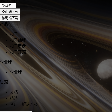
免费使用
桌面端下载
移动端下载
产品
扣子
扣子编程
扣子罗盘
扣子开源
企业版
企业版
资源
文档
精选
客户与解决方案