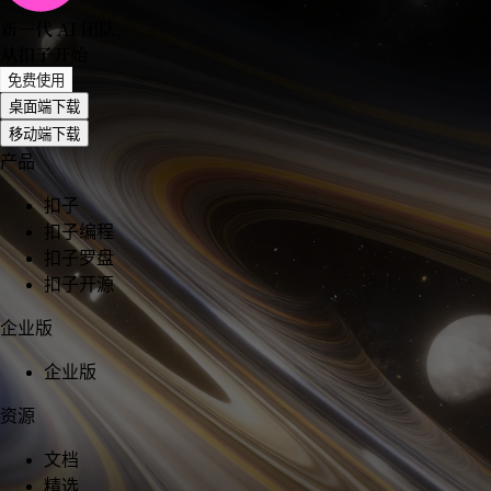
新一代 AI 团队
，
从扣子开始
免费使用
桌面端下载
移动端下载
产品
扣子
扣子编程
扣子罗盘
扣子开源
企业版
企业版
资源
文档
精选