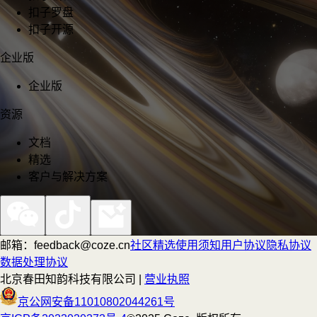
扣子罗盘
扣子开源
企业版
企业版
资源
文档
精选
客户与解决方案
邮箱：feedback@coze.cn
社区
精选
使用须知
用户协议
隐私协议
数据处理协议
北京春田知韵科技有限公司 |
营业执照
京公网安备11010802044261号