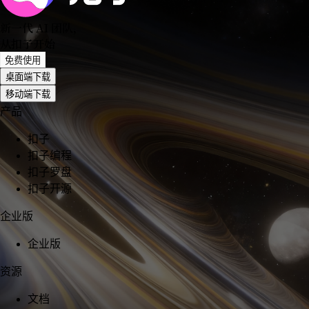
新一代 AI 团队
，
从扣子开始
免费使用
桌面端下载
移动端下载
产品
扣子
扣子编程
扣子罗盘
扣子开源
企业版
企业版
资源
文档