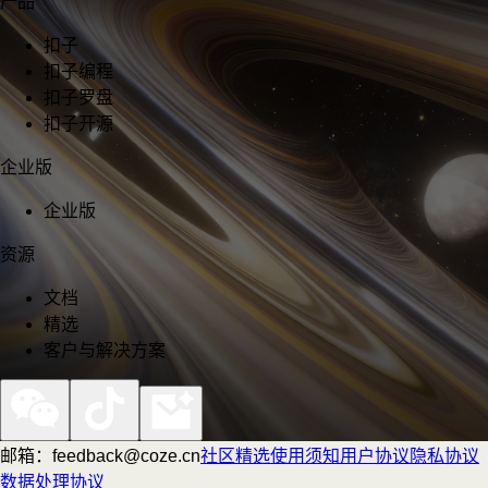
产品
扣子
扣子编程
扣子罗盘
扣子开源
企业版
企业版
资源
文档
精选
客户与解决方案
邮箱：feedback@coze.cn
社区
精选
使用须知
用户协议
隐私协议
数据处理协议