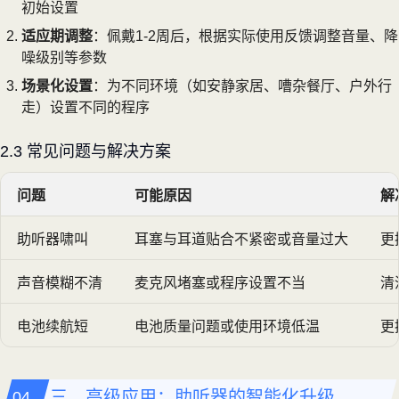
初始设置
适应期调整
：佩戴1-2周后，根据实际使用反馈调整音量、降
噪级别等参数
场景化设置
：为不同环境（如安静家居、嘈杂餐厅、户外行
走）设置不同的程序
2.3 常见问题与解决方案
问题
可能原因
解
助听器啸叫
耳塞与耳道贴合不紧密或音量过大
更
声音模糊不清
麦克风堵塞或程序设置不当
清
电池续航短
电池质量问题或使用环境低温
更
三、高级应用：助听器的智能化升级