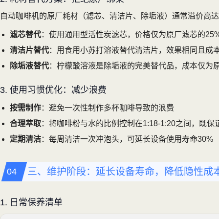
自动咖啡机的原厂耗材（滤芯、清洁片、除垢液）通常溢价高达2
滤芯替代
：使用通用型活性炭滤芯，价格仅为原厂滤芯的25
清洁片替代
：用食用小苏打溶液替代清洁片，效果相同且成
除垢液替代
：柠檬酸溶液是除垢液的完美替代品，成本仅为原
3. 使用习惯优化：减少浪费
按需制作
：避免一次性制作多杯咖啡导致的浪费
合理萃取
：将咖啡粉与水的比例控制在1:18-1:20之间，既
定期清洁
：每周清洁一次冲泡头，可延长设备使用寿命30%
三、维护阶段：延长设备寿命，降低隐性成
1. 日常保养清单