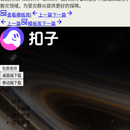
救灾领域，为受灾群众提供更好的保障。
查看模板库
|
上一篇
下一篇
上一篇
模板库
下一篇
新一代 AI 团队
，
从扣子开始
免费使用
桌面端下载
移动端下载
产品
扣子
扣子编程
扣子罗盘
扣子开源