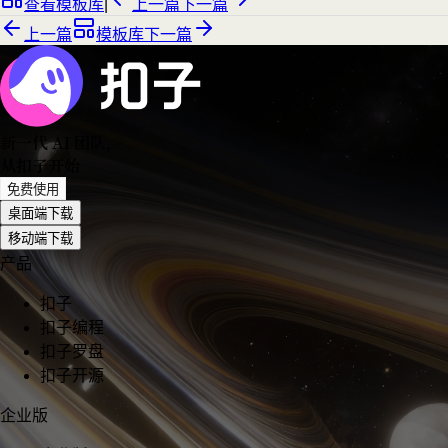
查看模板库
|
上一篇
下一篇
上一篇
模板库
下一篇
新一代 AI 团队
，
从扣子开始
免费使用
桌面端下载
移动端下载
产品
扣子
扣子编程
扣子罗盘
扣子开源
企业版