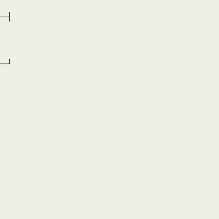
──┤
──┘