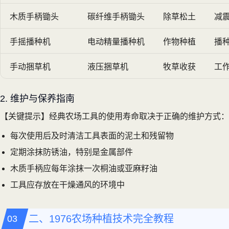
木质手柄锄头
碳纤维手柄锄头
除草松土
减震
手摇播种机
电动精量播种机
作物种植
播种
手动捆草机
液压捆草机
牧草收获
工
2. 维护与保养指南
【关键提示】经典农场工具的使用寿命取决于正确的维护方式：
每次使用后及时清洁工具表面的泥土和残留物
定期涂抹防锈油，特别是金属部件
木质手柄应每年涂抹一次桐油或亚麻籽油
工具应存放在干燥通风的环境中
二、1976农场种植技术完全教程