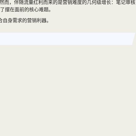
次。然而，伴随流量红利而来的是营销难度的几何级增长：笔记审核
了摆在面前的核心难题。
合自身需求的营销利器。