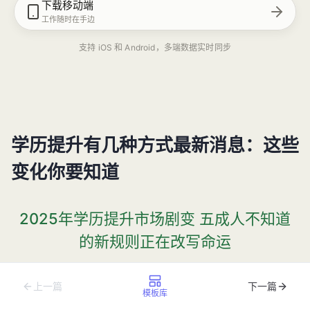
下载移动端
工作随时在手边
支持 iOS 和 Android，多端数据实时同步
学历提升有几种方式最新消息：这些
变化你要知道
2025年学历提升市场剧变 五成人不知道
的新规则正在改写命运
2025年春节后，深圳某科技公司的招聘现场出现了戏剧性
上一篇
下一篇
模板库
一幕：两名工作经验相似的求职者，因学历差异导致起薪相