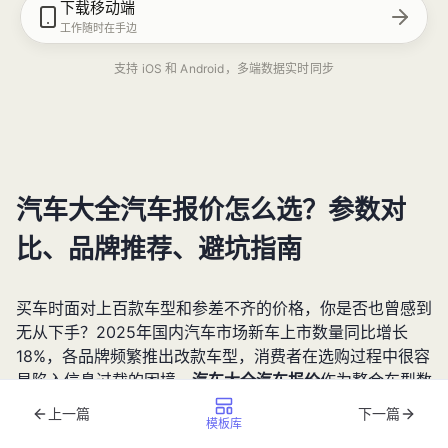
下载移动端
工作随时在手边
支持 iOS 和 Android，多端数据实时同步
汽车大全汽车报价怎么选？参数对
比、品牌推荐、避坑指南
买车时面对上百款车型和参差不齐的价格，你是否也曾感到
无从下手？2025年国内汽车市场新车上市数量同比增长
18%，各品牌频繁推出改款车型，消费者在选购过程中很容
易陷入信息过载的困境。
汽车大全汽车报价
作为整合车型数
据与价格信息的重要工具，能帮助你系统对比参数配置、精
上一篇
下一篇
模板库
准定位预算区间、避开购车陷阱。本文将从参数对比方法、