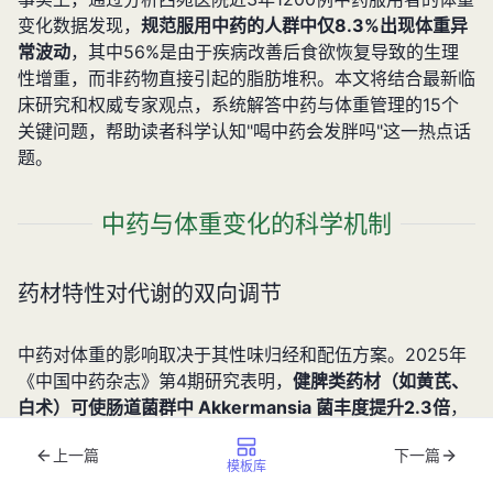
变化数据发现，
规范服用中药的人群中仅8.3%出现体重异
常波动
，其中56%是由于疾病改善后食欲恢复导致的生理
性增重，而非药物直接引起的脂肪堆积。本文将结合最新临
床研究和权威专家观点，系统解答中药与体重管理的15个
关键问题，帮助读者科学认知"喝中药会发胖吗"这一热点话
题。
中药与体重变化的科学机制
药材特性对代谢的双向调节
中药对体重的影响取决于其性味归经和配伍方案。2025年
《中国中药杂志》第4期研究表明，
健脾类药材（如黄芪、
白术）可使肠道菌群中 Akkermansia 菌丰度提升2.3倍
，
这种变化能增强肠道屏障功能并促进短链脂肪酸生成，反而
上一篇
下一篇
有助于体重控制。
模板库