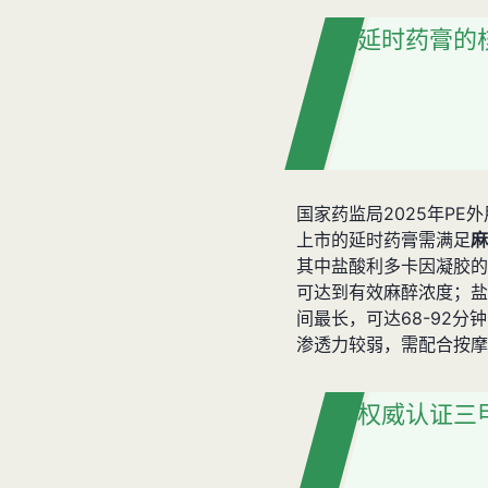
延时药膏的
国家药监局2025年PE
上市的延时药膏需满足
麻
其中盐酸利多卡因凝胶的起
可达到有效麻醉浓度；盐
间最长，可达68-92
渗透力较弱，需配合按摩
权威认证三