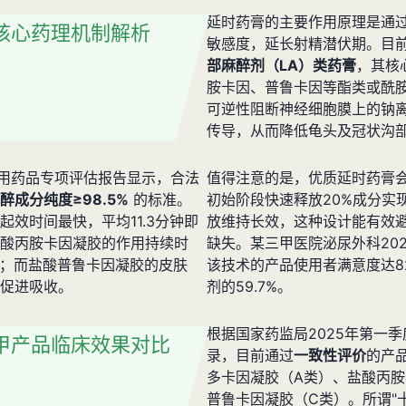
延时药膏的主要作用原理是通
核心药理机制解析
敏感度，延长射精潜伏期。目
部麻醉剂（LA）类药膏
，其核
胺卡因、普鲁卡因等酯类或酰
可逆性阻断神经细胞膜上的钠
传导，从而降低龟头及冠状沟
外用药品专项评估报告显示，合法
值得注意的是，优质延时药膏
醉成分纯度≥98.5%
的标准。
初始阶段快速释放20%成分实
效时间最快，平均11.3分钟即
放维持长效，这种设计能有效
酸丙胺卡因凝胶的作用持续时
缺失。某三甲医院泌尿外科20
分钟；而盐酸普鲁卡因凝胶的皮肤
该技术的产品使用者满意度达8
促进吸收。
剂的59.7%。
根据国家药监局2025年第一
甲产品临床效果对比
录，目前通过
一致性评价
的产
多卡因凝胶（A类）、盐酸丙胺
普鲁卡因凝胶（C类）。所谓"