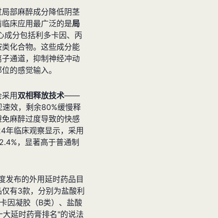
过局部麻醉成分降低阴茎
前临床应用最广泛的是
局
心成分包括利多卡因、丙
胺类化合物。这些成分能
离子通道，抑制神经冲动
部位的感觉输入。
会采用
双相释放技术
——
现速效，剩余80%缓慢释
避免麻醉过度导致的快感
24年临床观察显示，采用
2.4%，显著高于普通制
季度发布的外用延时药品目
品仅有3款，分别为盐酸利
卡因凝胶（B类）、盐酸
十大延时药膏排名"的说法