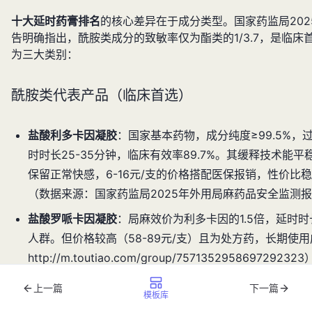
十大延时药膏排名
的核心差异在于成分类型。国家药监局20
告明确指出，酰胺类成分的致敏率仅为酯类的1/3.7，是临
为三大类别：
酰胺类代表产品（临床首选）
盐酸利多卡因凝胶
：国家基本药物，成分纯度≥99.5%，过敏
时时长25-35分钟，临床有效率89.7%。其缓释技术能
保留正常快感，6-16元/支的价格搭配医保报销，性价比
（数据来源：国家药监局2025年外用局麻药品安全监测
盐酸罗哌卡因凝胶
：局麻效价为利多卡因的1.5倍，延时时长
人群。但价格较高（58-89元/支）且为处方药，长期使
http://m.toutiao.com/group/757135295869729232
上一篇
下一篇
模板库
酯类应急产品（谨慎选择）