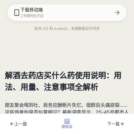
下载移动端
工作随时在手边
支持 iOS 和 Android，多端数据实时同步
解酒去药店买什么药使用说明：用
法、用量、注意事项全解析
朋友聚会喝到吐、商务应酬断片失忆、宿醉后头痛欲裂……
这些场景你是否似曾相识？最新调查显示，25-45岁都市人
群中68%存在饮酒后代谢异常，酒后头痛、肝功能轻度异
上一篇
下一篇
常成为高频健康问题。当不得不饮酒时，很多人会想到去药
模板库
店购买解酒产品，但面对琳琅满目的选择，
解酒去药店买什