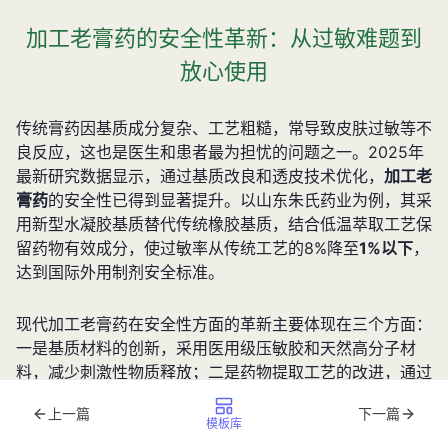
加工老膏药的安全性革新：从过敏难题到
放心使用
传统膏药因基质成分复杂、工艺粗糙，常导致皮肤过敏等不
良反应，这也是医生和患者最为担忧的问题之一。2025年
最新研究数据显示，通过基质改良和透皮技术优化，
加工老
膏药
的安全性已得到显著提升。以山东朱氏药业为例，其采
用新型水凝胶基质替代传统橡胶基质，结合低温萃取工艺保
留药物有效成分，使过敏率从传统工艺的8%降至
1%以下
，
达到国际外用制剂安全标准。
现代加工老膏药在安全性方面的革新主要体现在三个方面：
一是基质材料的创新，采用医用级压敏胶和天然高分子材
料，减少刺激性物质释放；二是药物提取工艺的改进，通过
超临界CO₂萃取技术降低杂质含量；三是透皮吸收系统的优
上一篇
下一篇
化，运用纳米级药物载体技术，提高有效成分利用率的同时
模板库
减少皮肤刺激。这些技术革新使得加工老膏药在2025年版