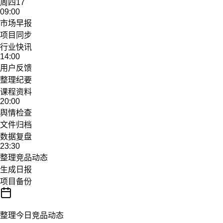
继续回答。 在飞书和微信里，它也能随时接住新的任务。
下载扣子 App，体验旁听
开会时，让扣子坐在旁边
实时识别多人发言，自动生成纪要。散会以后，还能继续追问每
一个决定。
2
实时旁听
识别说话人和内容
16:48
Wi‑Fi
新录音
录音记录
展开录音