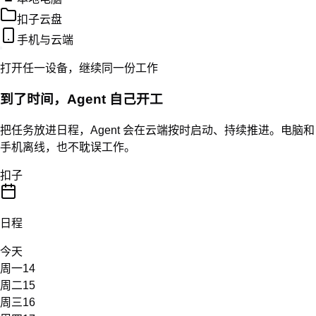
09:00
市场早报
项目同步
行业快讯
14:00
用户反馈
整理纪要
课程资料
20:00
舆情检查
文件归档
数据复盘
23:30
整理竞品动态
生成日报
项目备份
工作在哪里发生，Agent 就在哪里
打开扣子 App 的旁听，让扣子听见会议、记住决定，并在会后