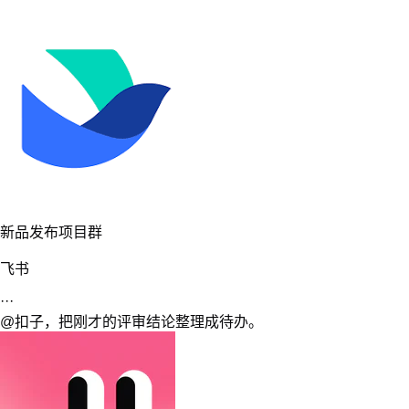
扣子
共收到 18 条反馈，主要集中在权限设置和数据导出。我已经按
优先级归类。
同一个扣子，在不同工作群里持续接手任务
一个人可以开始，一群人可以走得更远
无论独自创作、与团队并肩，还是在企业里规模化使用，扣子都
有适合你的方式。
个人使用