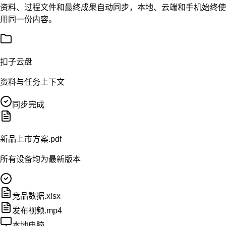
扣子云盘
手机与云端
文件从你的电脑出发
到了时间，Agent 自己开工
把任务放进日程，Agent 会在云端按时启动、持续推进。电脑和
手机离线，也不耽误工作。
扣子
日程
今天
周一
14
周二
15
周三
16
周四
17