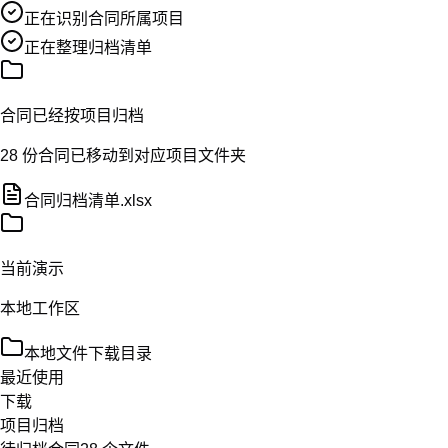
待归档合同
28 个文件
华东项目合同.pdf
采购协议.docx
补充条款.pdf
等待任务
整理下载目录里的合同，按项目归档
你可以离开，工作不会停下
手机随时发令，云盘带着文件同行。本地与云端无缝接力，让
Agent 24 小时持续推进。
不在电脑前，也能继续指挥
用手机追加指令、查看进度、接收成果，复杂工作始终在掌控
中。