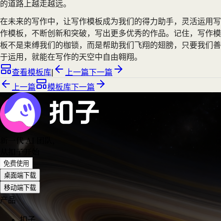
的道路上越走越远。
在未来的写作中，让写作模板成为我们的得力助手，灵活运用写
作模板，不断创新和突破，写出更多优秀的作品。记住，写作模
板不是束缚我们的枷锁，而是帮助我们飞翔的翅膀，只要我们善
于运用，就能在写作的天空中自由翱翔。
查看模板库
|
上一篇
下一篇
上一篇
模板库
下一篇
新一代 AI 团队
，
从扣子开始
免费使用
桌面端下载
移动端下载
产品
扣子