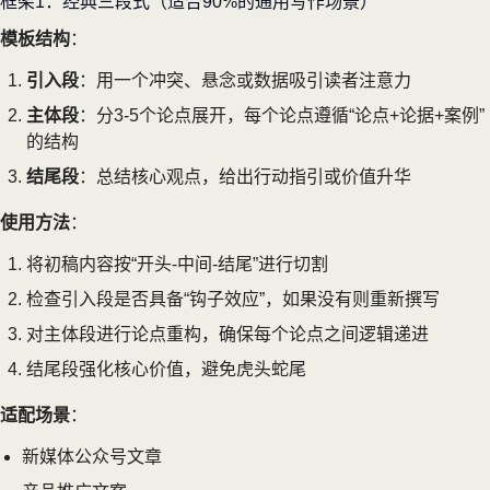
框架1：经典三段式（适合90%的通用写作场景）
模板结构
：
引入段
：用一个冲突、悬念或数据吸引读者注意力
主体段
：分3-5个论点展开，每个论点遵循“论点+论据+案例”
的结构
结尾段
：总结核心观点，给出行动指引或价值升华
使用方法
：
将初稿内容按“开头-中间-结尾”进行切割
检查引入段是否具备“钩子效应”，如果没有则重新撰写
对主体段进行论点重构，确保每个论点之间逻辑递进
结尾段强化核心价值，避免虎头蛇尾
适配场景
：
新媒体公众号文章