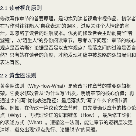
2.1 读者视角原则
修改写作章节的首要原理，是切换到读者视角审视作品。初学者
在写作时往往陷入“自我表达”的误区，过度关注个人情绪的宣
泄，却忽略了读者的理解成本。优秀的修改者会主动剥离“作者
滤镜”，以“陌生人”的身份阅读章节，思考以下问题：章节的核心
观点是否清晰？论据是否足以支撑观点？段落之间的过渡是否自
然？只有站在读者的角度，才能发现初稿中被忽略的逻辑漏洞和
表达盲区。
2.2 黄金圈法则
黄金圈法则（Why-How-What）是修改写作章节的重要逻辑框
架。它要求修改者从“为什么写”出发，明确章节的核心价值；再
通过“如何写”优化表达路径；最后落实到“写了什么”的细节调
整。例如，在修改一篇议论文章节时，首先要确认章节的核心论
点（Why），再梳理论证的逻辑链条（How），最后修正论据
的表述方式（What）。遵循这一法则，能让章节的逻辑层次更
清晰，避免出现“观点先行、论据脱节”的问题。