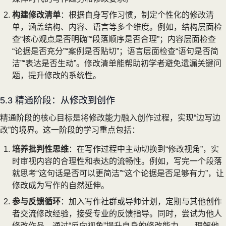
构建修改清单
：根据自身写作习惯，制定个性化的修改清
单，涵盖结构、内容、语言等多个维度。例如，结构层面检
查“核心观点是否明确”“段落顺序是否合理”；内容层面检查
“论据是否充分”“案例是否贴切”；语言层面检查“语句是否简
洁”“表达是否生动”。修改清单能帮助初学者避免遗漏关键问
题，提升修改的系统性。
5.3 精通阶段：从修改到创作
精通阶段的核心目标是将修改能力融入创作过程，实现“边写边
改”的境界。这一阶段的学习重点包括：
培养批判性思维
：在写作过程中主动切换到“修改视角”，实
时审视内容的合理性和表达的流畅性。例如，写完一个段落
就思考“这句话是否可以更简洁”“这个论据是否足够有力”，让
修改成为写作的自然延伸。
参与反馈循环
：加入写作社群或导师计划，定期与其他创作
者交流修改经验，接受专业的反馈指导。同时，尝试为他人
修改作品，通过“反向视角”提升自身的修改能力——理解他