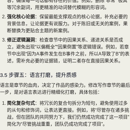
容，确保每一句话都有存在的价值。例如，删除“非常”“极其”
等冗余副词，用更精准的动词替代模糊的形容词。
强化核心论据
：保留最能支撑观点的核心论据，补充必要的
背景信息，让论据更有说服力。对于陈旧或无关的案例，果
断替换为更贴合主题的新案例。
修正逻辑漏洞
：检查章节中的因果关系、递进关系是否成
立，避免出现“以偏概全”“因果倒置”等逻辑错误。例如，若章
节中出现“因为A事件发生在B事件之前，所以A导致了B”的表
述，需补充必要的证据链，证明二者存在直接因果关系。
3.5 步骤五：语言打磨，提升质感
语言是章节的血肉，决定了作品的感染力。修改写作章节的最后
一步，是对语言表达进行精细化打磨，具体包括：
简化复杂句式
：将冗长的复合句拆分为短句，避免使用过多
的从句和修饰词，让表达更直接。例如，将“尽管存在诸多挑
战，但在团队的共同努力下，我们仍然成功完成了这一项目”
简化为“尽管挑战重重，团队仍成功完成了项目”。