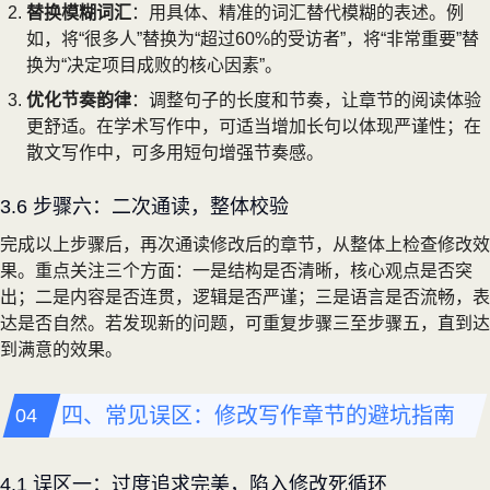
替换模糊词汇
：用具体、精准的词汇替代模糊的表述。例
如，将“很多人”替换为“超过60%的受访者”，将“非常重要”替
换为“决定项目成败的核心因素”。
优化节奏韵律
：调整句子的长度和节奏，让章节的阅读体验
更舒适。在学术写作中，可适当增加长句以体现严谨性；在
散文写作中，可多用短句增强节奏感。
3.6 步骤六：二次通读，整体校验
完成以上步骤后，再次通读修改后的章节，从整体上检查修改效
果。重点关注三个方面：一是结构是否清晰，核心观点是否突
出；二是内容是否连贯，逻辑是否严谨；三是语言是否流畅，表
达是否自然。若发现新的问题，可重复步骤三至步骤五，直到达
到满意的效果。
四、常见误区：修改写作章节的避坑指南
4.1 误区一：过度追求完美，陷入修改死循环