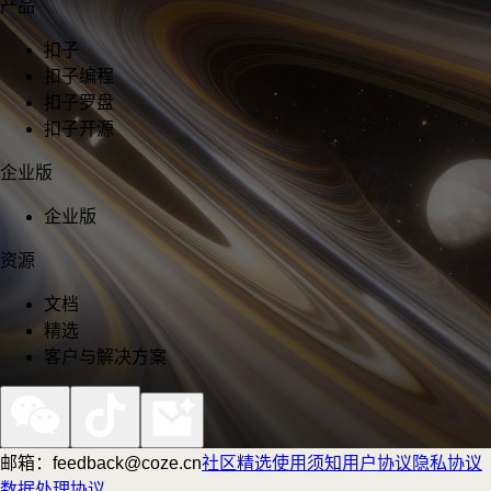
产品
扣子
扣子编程
扣子罗盘
扣子开源
企业版
企业版
资源
文档
精选
客户与解决方案
邮箱：feedback@coze.cn
社区
精选
使用须知
用户协议
隐私协议
数据处理协议