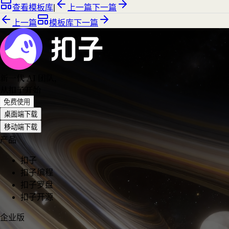
查看模板库
|
上一篇
下一篇
上一篇
模板库
下一篇
新一代 AI 团队
，
从扣子开始
免费使用
桌面端下载
移动端下载
产品
扣子
扣子编程
扣子罗盘
扣子开源
企业版