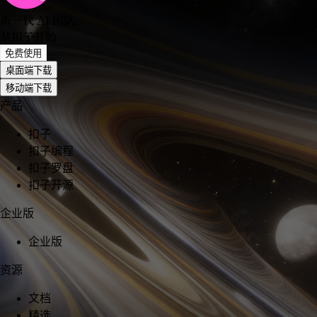
新一代 AI 团队
，
从扣子开始
免费使用
桌面端下载
移动端下载
产品
扣子
扣子编程
扣子罗盘
扣子开源
企业版
企业版
资源
文档
精选