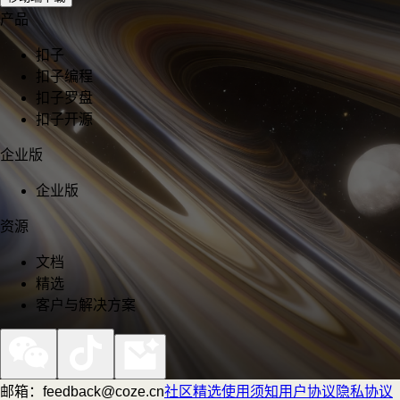
产品
扣子
扣子编程
扣子罗盘
扣子开源
企业版
企业版
资源
文档
精选
客户与解决方案
邮箱：feedback@coze.cn
社区
精选
使用须知
用户协议
隐私协议