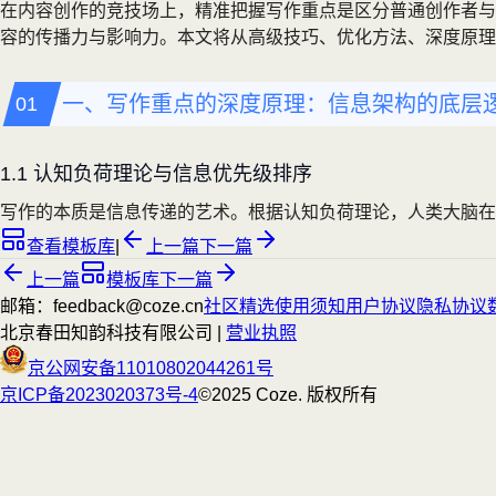
在内容创作的竞技场上，精准把握写作重点是区分普通创作者与
容的传播力与影响力。本文将从高级技巧、优化方法、深度原
一、写作重点的深度原理：信息架构的底层
1.1 认知负荷理论与信息优先级排序
写作的本质是信息传递的艺术。根据认知负荷理论，人类大脑在
查看模板库
|
上一篇
下一篇
上一篇
模板库
下一篇
邮箱：feedback@coze.cn
社区
精选
使用须知
用户协议
隐私协议
北京春田知韵科技有限公司 |
营业执照
京公网安备11010802044261号
京ICP备2023020373号-4
©2025 Coze. 版权所有