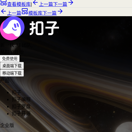
查看模板库
|
上一篇
下一篇
上一篇
模板库
下一篇
新一代 AI 团队
，
从扣子开始
免费使用
桌面端下载
移动端下载
产品
扣子
扣子编程
扣子罗盘
扣子开源
企业版